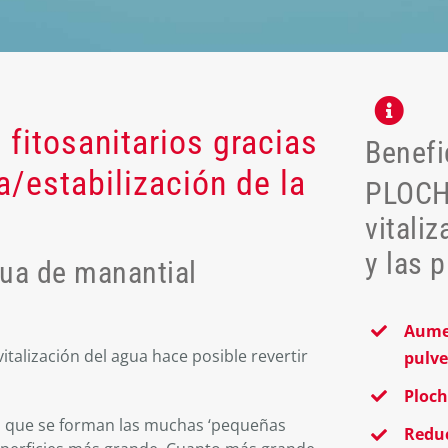
fitosanitarios gracias
Benefi
ua/estabilización de la
PLOC
vitali
y las 
gua de manantial
Aumen
 vitalización del agua hace posible revertir
pulve
Ploch
a que se forman las muchas ‘pequeñas
Reduc