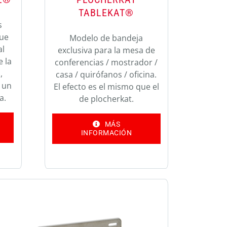
TABLEKAT®
s
que
Modelo de bandeja
al
exclusiva para la mesa de
e la
conferencias / mostrador /
,
casa / quirófanos / oficina.
 un
El efecto es el mismo que el
a.
de plocherkat.
MÁS
INFORMACIÓN