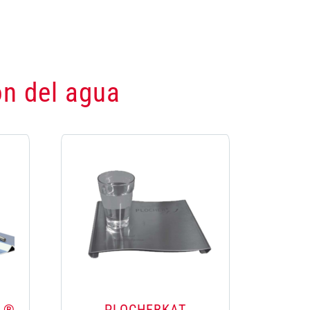
ón del agua
L®
PLOCHERKAT